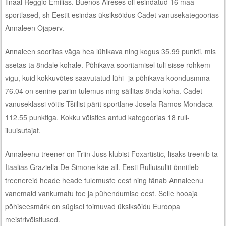
finaal Reggio Emilias. Buenos Aireses oli esindatud 16 maa
sportlased, sh Eestit esindas üksiksõidus Cadet vanusekategoorias
Annaleen Ojaperv.
Annaleen sooritas väga hea lühikava ning kogus 35.99 punkti, mis
asetas ta 8ndale kohale. Põhikava sooritamisel tuli sisse rohkem
vigu, kuid kokkuvõtes saavutatud lühi- ja põhikava koondusmma
76.04 on senine parim tulemus ning säilitas 8nda koha. Cadet
vanuseklassi võitis Tšiilist pärit sportlane Josefa Ramos Mondaca
112.55 punktiga. Kokku võistles antud kategoorias 18 rull-
iluuisutajat.
Annaleenu treener on Triin Juss klubist Foxartistic, lisaks treenib ta
Itaalias Graziella De Simone käe all. Eesti Rulluisuliit õnnitleb
treenereid heade heade tulemuste eest ning tänab Annaleenu
vanemaid vankumatu toe ja pühendumise eest. Selle hooaja
põhiseesmärk on sügisel toimuvad üksiksõidu Euroopa
meistrivõistlused.