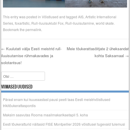
This entry was posted in
Võistlused
and tagged
AIS
,
Artistic International
Series
,
foxartistic
,
Rull-iluuisuklubi Fox
,
Rull-iluuisutamine
,
world skate
.
Bookmark the
permalink
.
←
Kuulutati välja Eesti meistrid rull-
Meie tõukerattasõitjate 2 üheksandat
iluuisutamise rühmakavades ja
kohta Saksamaal
→
Post navigation
solotantsus!
Search
VIIMASED UUDISED
Pärast enam kui kuueaastast pausi peeti taas Eesti meistrivõistlused
trikitõukerattaspordis
Maksim saavutas Rooma maailmakarikaetapil 5. koha
Eesti tõukeratturid näitasid FISE Montpellier 2026 võistlusel tugevaid tulemusi