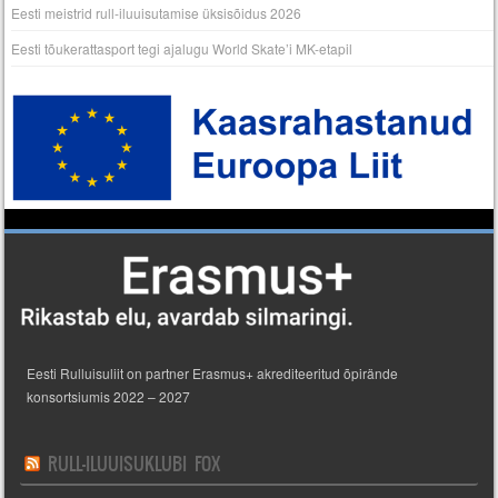
Eesti meistrid rull-iluuisutamise üksisõidus 2026
Eesti tõukerattasport tegi ajalugu World Skate’i MK-etapil
Eesti Rulluisuliit on partner Erasmus+ akrediteeritud õpirände
konsortsiumis 2022 – 2027
RULL-ILUUISUKLUBI FOX