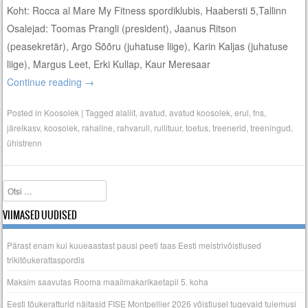
Koht: Rocca al Mare My Fitness spordiklubis, Haabersti 5,Tallinn
Osalejad: Toomas Prangli (president), Jaanus Ritson
(peasekretär), Argo Sõõru (juhatuse liige), Karin Kaljas (juhatuse
liige), Margus Leet, Erki Kullap, Kaur Meresaar
Continue reading
→
Posted in
Koosolek
|
Tagged
alaliit
,
avatud
,
avatud koosolek
,
erul
,
fns
,
järelkasv
,
koosolek
,
rahaline
,
rahvarull
,
rullituur
,
toetus
,
treenerid
,
treeningud
,
ühistrenn
Search
VIIMASED UUDISED
Pärast enam kui kuueaastast pausi peeti taas Eesti meistrivõistlused
trikitõukerattaspordis
Maksim saavutas Rooma maailmakarikaetapil 5. koha
Eesti tõukeratturid näitasid FISE Montpellier 2026 võistlusel tugevaid tulemusi