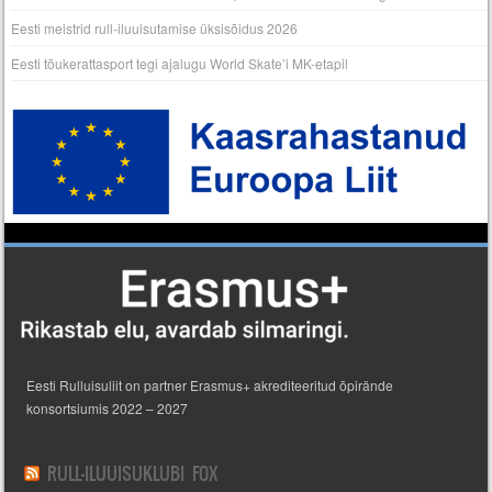
Eesti meistrid rull-iluuisutamise üksisõidus 2026
Eesti tõukerattasport tegi ajalugu World Skate’i MK-etapil
Eesti Rulluisuliit on partner Erasmus+ akrediteeritud õpirände
konsortsiumis 2022 – 2027
RULL-ILUUISUKLUBI FOX