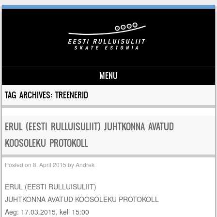
MENU
Skip to content
TAG ARCHIVES:
TREENERID
ERUL (EESTI RULLUISULIIT) JUHTKONNA AVATUD
KOOSOLEKU PROTOKOLL
Posted on
8. April 2015
by
Andrek
ERUL (EESTI RULLUISULIIT)
JUHTKONNA AVATUD KOOSOLEKU PROTOKOLL
Aeg: 17.03.2015, kell 15:00